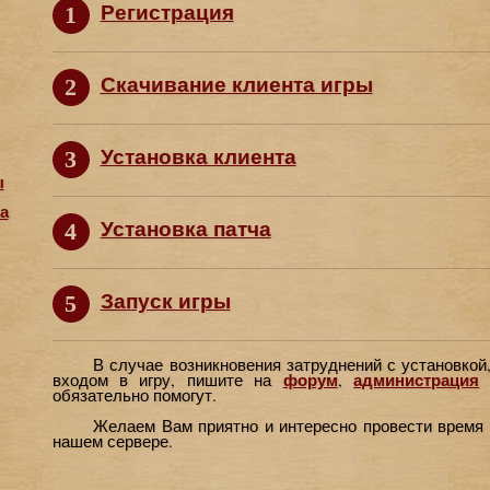
Регистрация
1
Скачивание клиента игры
2
Установка клиента
3
ы
а
Установка патча
4
Запуск игры
5
В случае возникновения затруднений с установкой
форум
администрация
входом в игру, пишите на
,
и
обязательно помогут.
Желаем Вам приятно и интересно провести время в
нашем сервере.