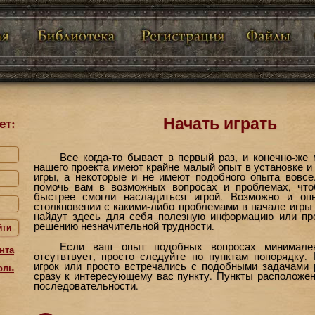
Начать играть
ет:
Все когда-то бывает в первый раз, и конечно-же 
нашего проекта имеют крайне малый опыт в установке и
игры, а некоторые и не имеют подобного опыта вовс
помочь вам в возможных вопросах и проблемах, чт
быстрее смогли насладиться игрой. Возможно и оп
столкновении с какими-либо проблемами в начале игры
найдут здесь для себя полезную информацию или про
решению незначительной трудности.
йти
Если ваш опыт подобных вопросах минимале
нта
отсутвтвует, просто следуйте по пунктам попорядку
игрок или просто встречались с подобными задачами 
оль
сразу к интересующему вас пункту. Пункты расположен
последовательности.