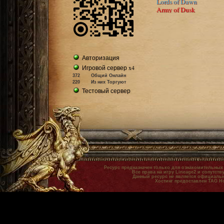
Lords of Dawn
Army of Dusk
Авторизация
Игровой сервер x4
372
Общий Онлайн
220
Из них Торгуют
Тестовый сервер
Ресурс предназначен только для ознакомительных
Все права на игру Lineage2 и сопутст
Данный ресурс не является официальн
Хостинг предоставлен TAG H