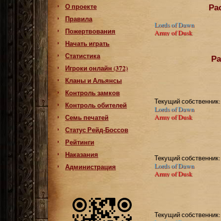
Ра
О проекте
Правила
Lords of Dawn
Пожертвования
Army of Dusk
Начать играть
Статистика
Ра
Игроки онлайн (372)
Кланы и Альянсы
Контроль замков
Текущий собственник:
Контроль обителей
Lords of Dawn
Семь печатей
Army of Dusk
Статус Рейд-Боссов
Рейтинги
Наказания
Текущий собственник:
Lords of Dawn
Администрация
Army of Dusk
Текущий собственник: