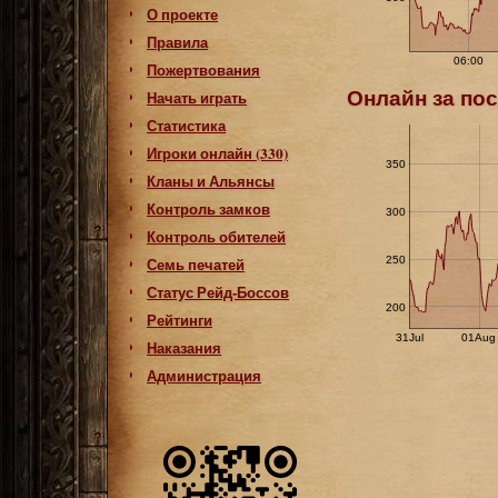
О проекте
Правила
06:00
Пожертвования
Онлайн за пос
Начать играть
Статистика
Игроки онлайн (330)
350
Кланы и Альянсы
Контроль замков
300
Контроль обителей
Семь печатей
250
Статус Рейд-Боссов
200
Рейтинги
31Jul
01Aug
Наказания
Администрация