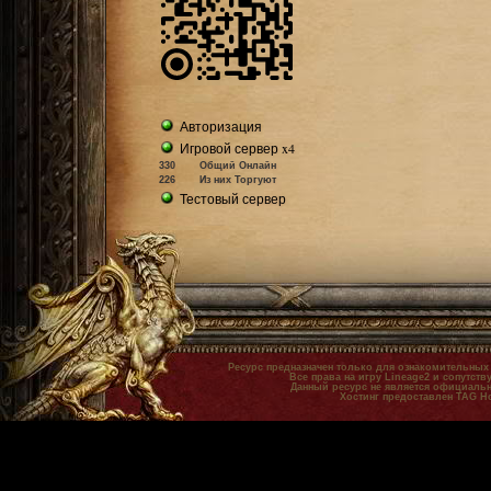
Авторизация
Игровой сервер x4
330
Общий Онлайн
226
Из них Торгуют
Тестовый сервер
Ресурс предназначен только для ознакомительных
Все права на игру Lineage2 и сопутст
Данный ресурс не является официальн
Хостинг предоставлен TAG H