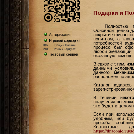
Подарки и По
Полностью п
Основной целью да
покрытие финансов
Авторизация
понятном, а глав
Игровой сервер x4
потребностей ауд
315
Общий Онлайн
процесс, был сфо
218
Из них Торгуют
любой желающий м
Тестовый сервер
оказанную помощь.
В связи с этим, из
данными условия
данного механиз
расположен по адр
Каталог подарков
зарегистрированно
В течении некот
получения возможн
это будет в целом 
Если при использ
удобным, или буд
просьба сообщит
Контактные 
https://draconic.ru/a