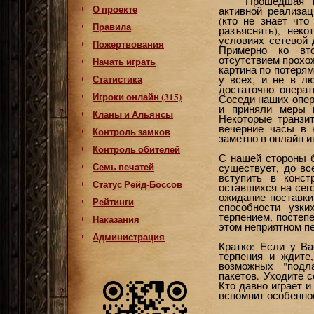
Прошедшая н
О проекте
активной реализа
(кто не знает что
Правила
разъяснять), нек
условиях сетевой 
Пожертвования
Примерно ко вт
отсутствием прохо
Начать играть
картина по потерям
Статистика
у всех, и не в л
достаточно опера
Игроки онлайн (315)
Соседи наших опер
и приняли меры 
Кланы и Альянсы
Некоторые транзи
вечерние часы в 
Контроль замков
заметно в онлайн и
Контроль обителей
С нашей стороны 
Семь печатей
существует, до вс
вступить в конс
Статус Рейд-Боссов
оставшихся на сег
ожидание поставки
Рейтинги
способности узк
терпением, постеп
Наказания
этом неприятном п
Администрация
Кратко: Если у Ва
терпения и ждите
возможных "подл
пакетов. Уходите с
Кто давно играет 
вспомнит особенно