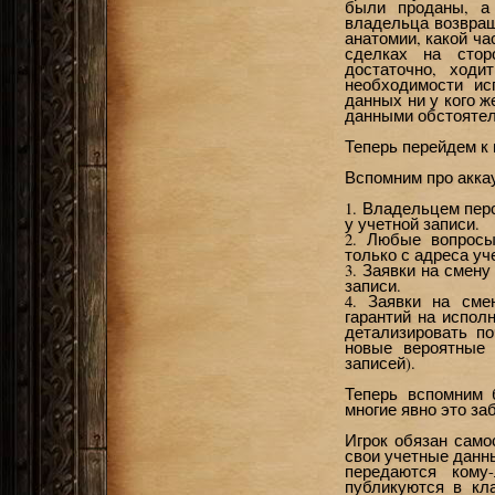
были проданы, а 
владельца возвращ
анатомии, какой ч
сделках на стор
достаточно, ход
необходимости ис
данных ни у кого 
данными обстоятель
Теперь перейдем к
Вспомним про акка
1. Владельцем пер
у учетной записи.
2. Любые вопросы
только с адреса уч
3. Заявки на смен
записи.
4. Заявки на сме
гарантий на испол
детализировать п
новые вероятные 
записей).
Теперь вспомним 
многие явно это за
Игрок обязан само
свои учетные данн
передаются кому
публикуются в кл