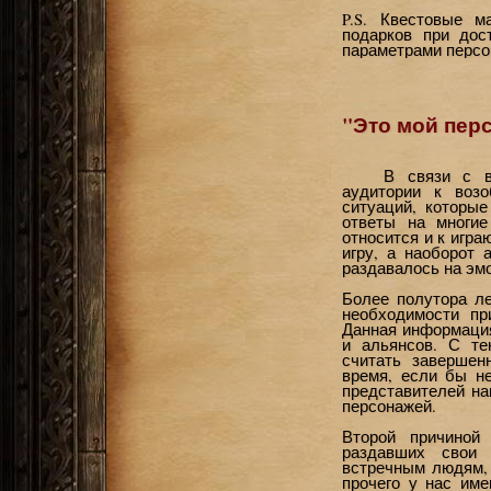
P.S. Квестовые 
подарков при дос
параметрами персо
"Это мой перс
В связи с в
аудитории к воз
ситуаций, которы
ответы на многие
относится и к игра
игру, а наоборот 
раздавалось на эмо
Более полутора л
необходимости пр
Данная информация
и альянсов. С те
считать заверше
время, если бы н
представителей на
персонажей.
Второй причиной
раздавших свои 
встречным людям, 
прочего у нас име