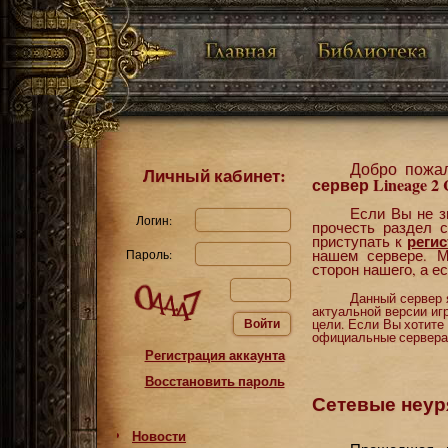
Добро пожа
Личный кабинет:
сервер Lineage 2 C
Если Вы не з
Логин:
прочесть раздел 
регис
приступать к
Пароль:
нашем сервере. 
сторон нашего, а е
Данный сервер 
актуальной версии иг
цели. Если Вы хотите
Войти
официальные сервера l
Регистрация аккаунта
Восстановить пароль
Сетевые неу
Новости