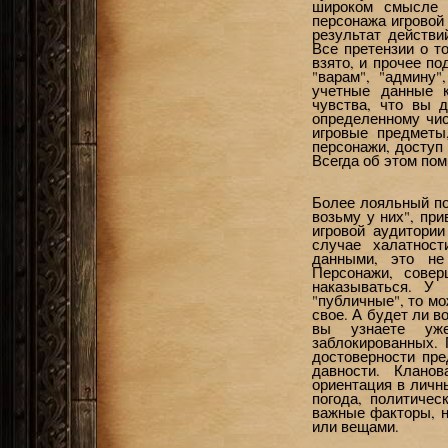
широком смысле 
персонажа игровой
результат действи
Все претензии о т
взято, и прочее по
"варам", "админу"
учетные данные 
чувства, что вы 
определенному чи
игровые предметы
персонажи, доступ 
Всегда об этом пом
Более лояльный по
возьму у них", пр
игровой аудитории
случае халатнос
данными, это не
Персонажи, сове
наказываться. У
"публичные", то мо
свое. А будет ли в
вы узнаете уж
заблокированных. 
достоверности пре
давности. Кланов
ориентация в личн
погода, политичес
важные факторы, н
или вещами.