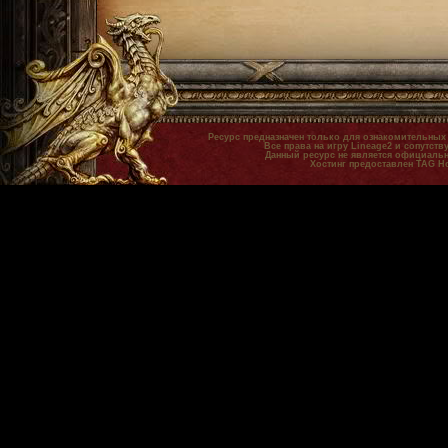
Ресурс предназначен только для ознакомительных
Все права на игру Lineage2 и сопутст
Данный ресурс не является официальн
Хостинг предоставлен TAG H