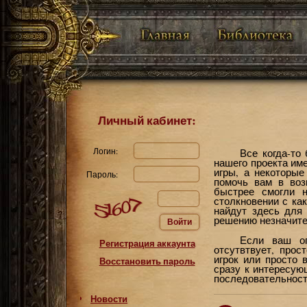
Личный кабинет:
Логин:
Все когда-то
нашего проекта им
игры, а некоторы
Пароль:
помочь вам в воз
быстрее смогли н
столкновении с ка
найдут здесь для
решению незначите
Войти
Если ваш о
Регистрация аккаунта
отсутвтвует, про
игрок или просто 
Восстановить пароль
сразу к интересую
последовательност
Новости