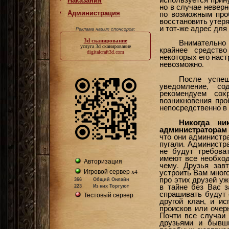
но в случае невер
Администрация
по возможным про
восстановить утер
и тот-же адрес для
Реклама наших спонсоров:
3d сканирование
Внимательно 
услуга
3d сканирование
крайнее средств
digitalcraft3d.com
некоторых его нас
невозможно.
После успе
уведомление, со
рекомендуем сох
возникновения про
непосредственно в
Никогда н
администраторам
что они администр
пугали. Администра
не будут требова
имеют все необход
Авторизация
чему. Друзья зав
Игровой сервер x4
устроить Вам много
про этих друзей у
366
Общий Онлайн
в тайне без Вас з
223
Из них Торгуют
спрашивать будут 
Тестовый сервер
другой клан, и и
происков или очер
Почти все случаи
друзьями и бывши