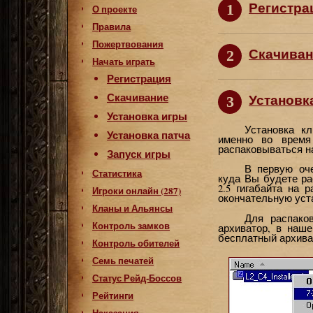
Регистра
1
О проекте
Правила
Пожертвования
Скачиван
2
Начать играть
Регистрация
Скачивание
Установк
3
Установка игры
Установка к
Установка патча
именно во время
распаковываться н
Запуск игры
В первую оче
Статистика
куда Вы будете ра
2.5 гигабайта на 
Игроки онлайн (287)
окончательную уст
Кланы и Альянсы
Для распако
Контроль замков
архиватор, в наш
бесплатный архив
Контроль обителей
Семь печатей
Статус Рейд-Боссов
Рейтинги
Наказания