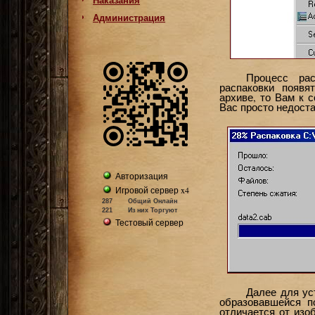
Администрация
Процесс ра
распаковки появ
архиве, то Вам к 
Вас просто недоста
Авторизация
Игровой сервер x4
287
Общий Онлайн
221
Из них Торгуют
Тестовый сервер
Далее для ус
образовавшейся п
отличается от изо