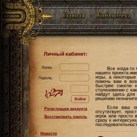
Личный кабинет:
Логин:
Все когда-то
нашего проекта им
игры, а некоторы
Пароль:
помочь вам в воз
быстрее смогли н
столкновении с ка
найдут здесь для
решению незначите
Войти
Если ваш о
Регистрация аккаунта
отсутвтвует, про
игрок или просто 
Восстановить пароль
сразу к интересую
последовательност
Новости