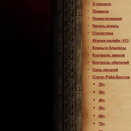
О проекте
Правила
Пожертвования
Начать играть
Статистика
Игроки онлайн (352)
Кланы и Альянсы
Контроль замков
Контроль обителей
Семь печатей
Статус Рейд-Боссов
20+
30+
40+
50+
60+
70+