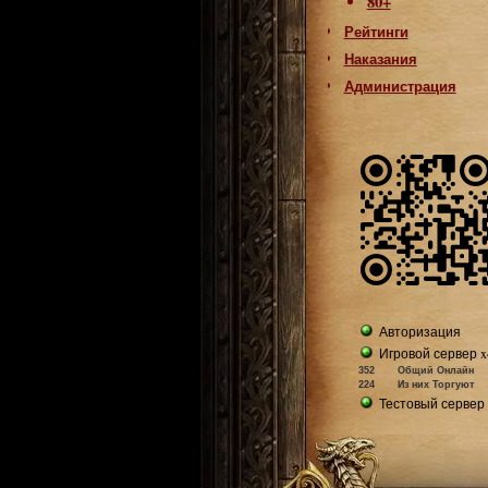
80+
Рейтинги
Наказания
Администрация
Авторизация
Игровой сервер x
352
Общий Онлайн
224
Из них Торгуют
Тестовый сервер