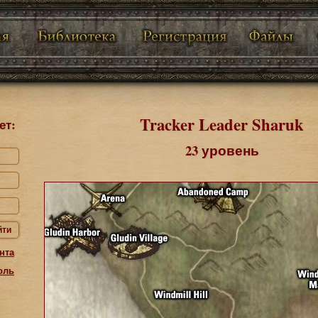
Tracker Leader Sharuk
ет:
23 уровень
йти
нта
оль