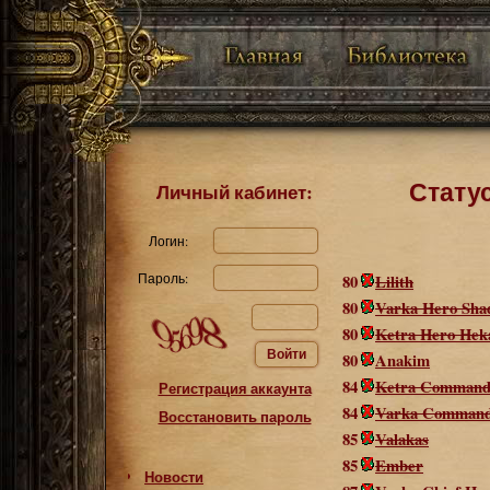
Статус
Личный кабинет:
Логин:
Пароль:
80
Lilith
80
Varka Hero Sha
80
Ketra Hero Hek
Войти
80
Anakim
84
Ketra Command
Регистрация аккаунта
84
Varka Command
Восстановить пароль
85
Valakas
85
Ember
Новости