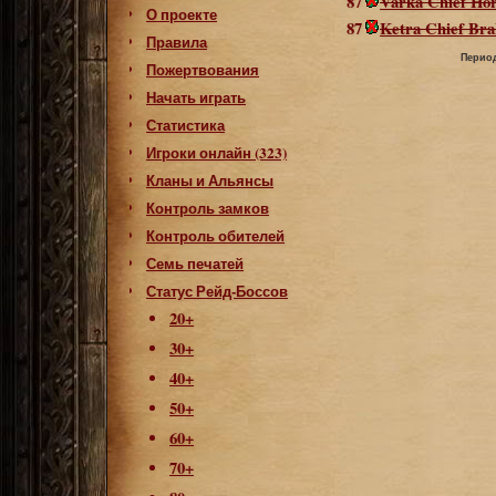
87
Varka Chief Ho
О проекте
87
Ketra Chief Bra
Правила
Период
Пожертвования
Начать играть
Статистика
Игроки онлайн (323)
Кланы и Альянсы
Контроль замков
Контроль обителей
Семь печатей
Статус Рейд-Боссов
20+
30+
40+
50+
60+
70+