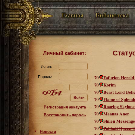
Статус
Личный кабинет:
Логин:
Пароль:
70
Fafurion Herald
70
Korim
70
Beast Lord Beh
Войти
70
Flame of Splend
70
Roaring Skylanc
Регистрация аккаунта
70
Meanas Anor
Восстановить пароль
70
Shilen Messenge
70
Palibati Queen 
Новости