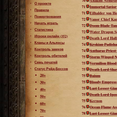
70
Anakim Nemesis
О проекте
71
Immortal Savior
Правила
71
Eilhalder von H
Пожертвования
72
Vanor Chief Ka
Начать играть
72
Doom Blade Tan
Статистика
72
Water Dragon S
Игроки онлайн (352)
73
Death Lord Hall
Кланы и Альянсы
74
Krokian Padish
Контроль замков
74
Antharas Priest
Контроль обителей
75
Storm Winged 
Семь печатей
75
Vermilion Blood
Статус Рейд-Боссов
75
Death Lord Sha
20+
75
Baium
75
Bloody Empress
30+
75
Last Lesser Gia
40+
75
Death Lord Ipos
50+
75
Kernon
60+
76
Ocean Flame As
70+
78
Last Lesser Gia