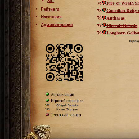
80+
78
Fire of Wrath S
Рейтинги
78
Guardian Deity 
Наказания
79
Antharas
Администрация
79
Cherub Galaxia
79
Longhorn Golko
Период
Авторизация
Игровой сервер x4
352
Общий Онлайн
222
Из них Торгуют
Тестовый сервер