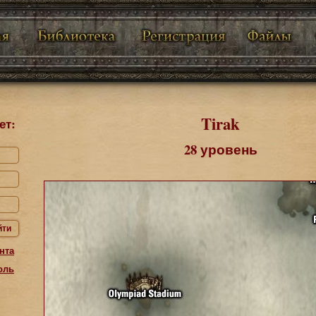
Tirak
ет:
28 уровень
йти
нта
оль