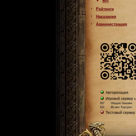
80+
Рейтинги
Наказания
Администрация
Авторизация
Игровой сервер x
357
Общий Онлайн
221
Из них Торгуют
Тестовый сервер