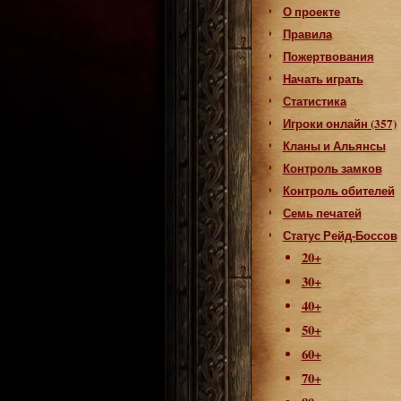
О проекте
Правила
Пожертвования
Начать играть
Статистика
Игроки онлайн (357)
Кланы и Альянсы
Контроль замков
Контроль обителей
Семь печатей
Статус Рейд-Боссов
20+
30+
40+
50+
60+
70+