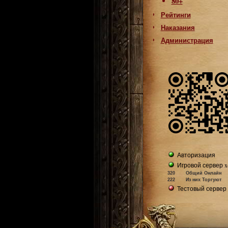
80+
Рейтинги
Наказания
Администрация
Авторизация
Игровой сервер x
320
Общий Онлайн
222
Из них Торгуют
Тестовый сервер