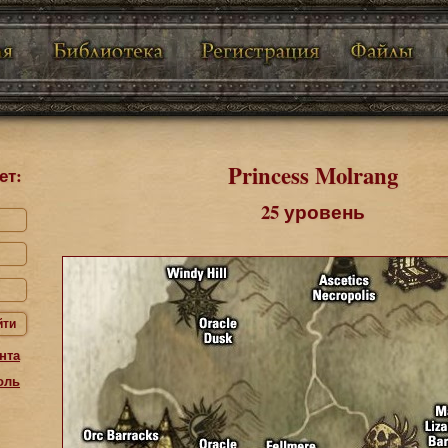
Princess Molrang
ет:
25 уровень
йти
нта
оль