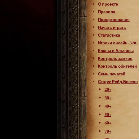
О проекте
Правила
Пожертвования
Начать играть
Статистика
Игроки онлайн (320)
Кланы и Альянсы
Контроль замков
Контроль обителей
Семь печатей
Статус Рейд-Боссов
20+
30+
40+
50+
60+
70+