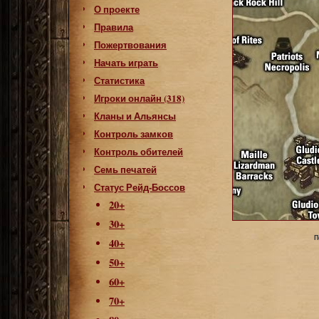
О проекте
Правила
Пожертвования
Начать играть
Статистика
Игроки онлайн (318)
Кланы и Альянсы
Контроль замков
Контроль обителей
Семь печатей
Статус Рейд-Боссов
20+
30+
П
40+
50+
60+
70+