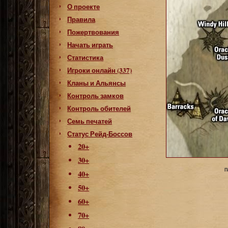
О проекте
Правила
Пожертвования
Начать играть
Статистика
Игроки онлайн (337)
Кланы и Альянсы
Контроль замков
Контроль обителей
Семь печатей
Статус Рейд-Боссов
20+
30+
П
40+
50+
60+
70+