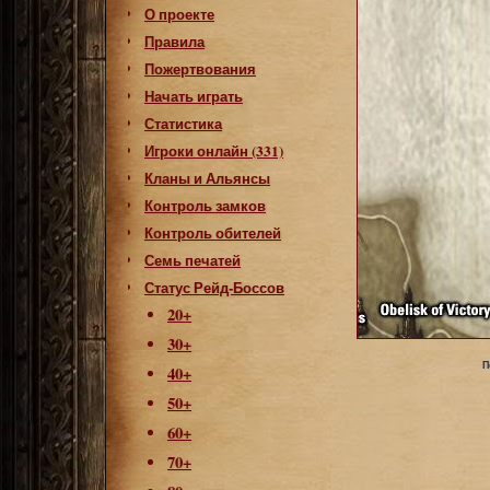
О проекте
Правила
Пожертвования
Начать играть
Статистика
Игроки онлайн (331)
Кланы и Альянсы
Контроль замков
Контроль обителей
Семь печатей
Статус Рейд-Боссов
20+
30+
П
40+
50+
60+
70+