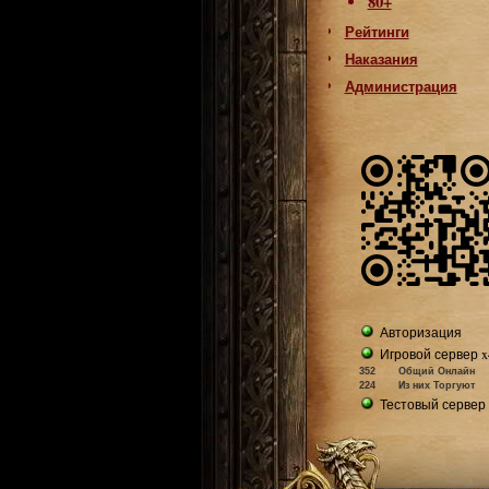
80+
Рейтинги
Наказания
Администрация
Авторизация
Игровой сервер x
352
Общий Онлайн
224
Из них Торгуют
Тестовый сервер