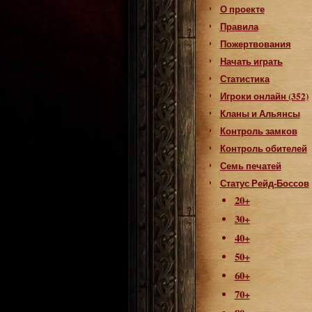
О проекте
Правила
Пожертвования
Начать играть
Статистика
Игроки онлайн (352)
Кланы и Альянсы
Контроль замков
Контроль обителей
Семь печатей
Статус Рейд-Боссов
20+
30+
40+
50+
60+
70+