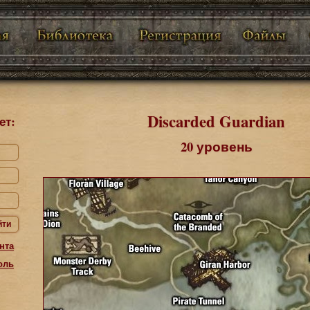
Discarded Guardian
ет:
20 уровень
йти
нта
оль