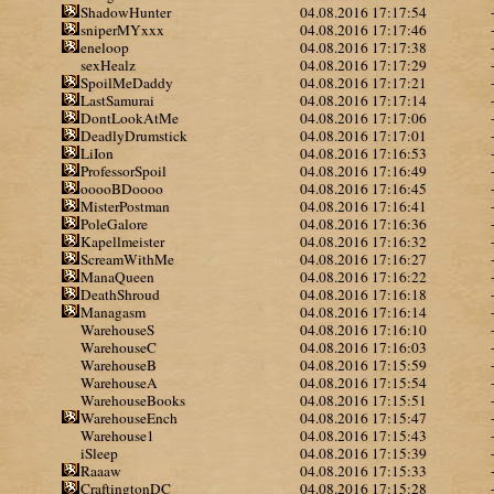
ShadowHunter
04.08.2016 17:17:54
sniperMYxxx
04.08.2016 17:17:46
eneloop
04.08.2016 17:17:38
sexHealz
04.08.2016 17:17:29
SpoilMeDaddy
04.08.2016 17:17:21
LastSamurai
04.08.2016 17:17:14
DontLookAtMe
04.08.2016 17:17:06
DeadlyDrumstick
04.08.2016 17:17:01
LiIon
04.08.2016 17:16:53
ProfessorSpoil
04.08.2016 17:16:49
ooooBDoooo
04.08.2016 17:16:45
MisterPostman
04.08.2016 17:16:41
PoleGalore
04.08.2016 17:16:36
Kapellmeister
04.08.2016 17:16:32
ScreamWithMe
04.08.2016 17:16:27
ManaQueen
04.08.2016 17:16:22
DeathShroud
04.08.2016 17:16:18
Managasm
04.08.2016 17:16:14
WarehouseS
04.08.2016 17:16:10
WarehouseC
04.08.2016 17:16:03
WarehouseB
04.08.2016 17:15:59
WarehouseA
04.08.2016 17:15:54
WarehouseBooks
04.08.2016 17:15:51
WarehouseEnch
04.08.2016 17:15:47
Warehouse1
04.08.2016 17:15:43
iSleep
04.08.2016 17:15:39
Raaaw
04.08.2016 17:15:33
CraftingtonDC
04.08.2016 17:15:28