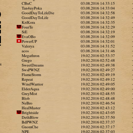
CBuC
03.08.2016 14:33:15
Tan4uyPoka
03.08.2016 14:33:04
GoodDayToLifeDie
03.08.2016 14:32:58
GoodDayToLife
03.08.2016 14:32:49
KriKora
03.08.2016 14:32:35
FourTe
03.08.2016 14:32:29
SiE
03.08.2016 14:32:19
EvaOBo
03.08.2016 14:32:09
PowerUP
03.08.2016 14:32:01
Valerya
03.08.2016 14:31:52
acos
03.08.2016 14:31:46
Megathron
19.02.2016 02:53:37
Grego
19.02.2016 02:52:48
4
SweetDreams
19.02.2016 02:49:38
SwsPWNZ
19.02.2016 02:49:27
FlameStorm
19.02.2016 02:49:19
Repeat
19.02.2016 02:49:12
WindWarrior
19.02.2016 02:49:05
ElderAqua
19.02.2016 02:49:00
GreyMist
19.02.2016 02:48:55
Blob
19.02.2016 02:48:48
NeBro
19.02.2016 02:46:54
HealMaster
19.02.2016 02:43:12
Brightside
19.02.2016 02:43:05
DethBlow
19.02.2016 02:37:50
BdPWNZ
19.02.2016 02:37:37
GnomChe
19.02.2016 02:37:17
NPE
19.02.2016 02:37:03