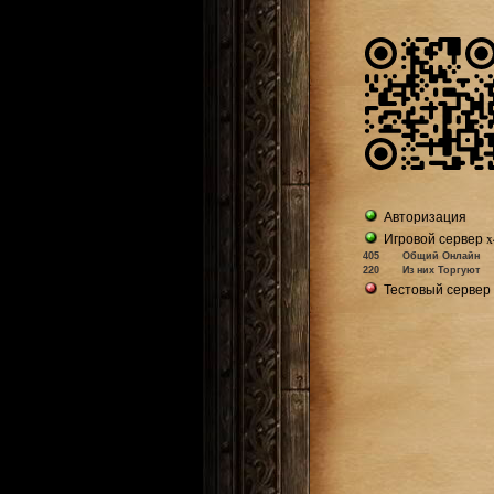
Авторизация
Игровой сервер x
405
Общий Онлайн
220
Из них Торгуют
Тестовый сервер