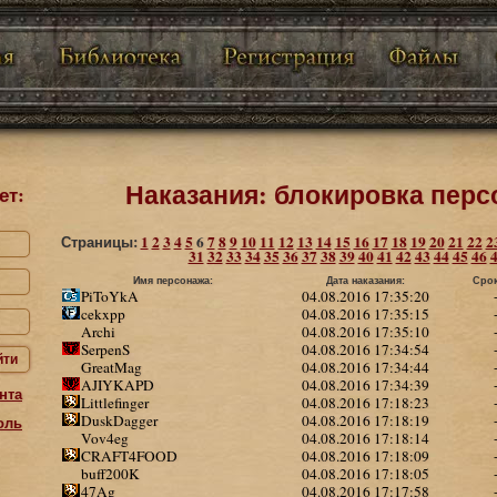
Наказания: блокировка перс
ет:
Страницы:
1
2
3
4
5
6
7
8
9
10
11
12
13
14
15
16
17
18
19
20
21
22
2
31
32
33
34
35
36
37
38
39
40
41
42
43
44
45
46
Имя персонажа:
Дата наказания:
Срок
PiToYkA
04.08.2016 17:35:20
cekxpp
04.08.2016 17:35:15
Archi
04.08.2016 17:35:10
SerpenS
04.08.2016 17:34:54
йти
GreatMag
04.08.2016 17:34:44
AJIYKAPD
04.08.2016 17:34:39
нта
Littlefinger
04.08.2016 17:18:23
DuskDagger
04.08.2016 17:18:19
оль
Vov4eg
04.08.2016 17:18:14
CRAFT4FOOD
04.08.2016 17:18:09
buff200K
04.08.2016 17:18:05
47Ag
04.08.2016 17:17:58