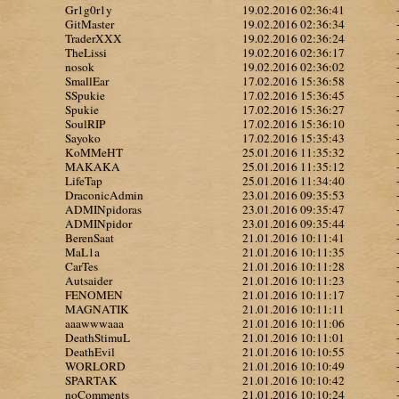
Gr1g0r1y
19.02.2016 02:36:41
GitMaster
19.02.2016 02:36:34
TraderXXX
19.02.2016 02:36:24
TheLissi
19.02.2016 02:36:17
nosok
19.02.2016 02:36:02
SmallEar
17.02.2016 15:36:58
SSpukie
17.02.2016 15:36:45
Spukie
17.02.2016 15:36:27
SoulRIP
17.02.2016 15:36:10
Sayoko
17.02.2016 15:35:43
KoMMeHT
25.01.2016 11:35:32
MAKAKA
25.01.2016 11:35:12
LifeTap
25.01.2016 11:34:40
DraconicAdmin
23.01.2016 09:35:53
ADMINpidoras
23.01.2016 09:35:47
ADMINpidor
23.01.2016 09:35:44
BerenSaat
21.01.2016 10:11:41
MaL1a
21.01.2016 10:11:35
CarTes
21.01.2016 10:11:28
Autsaider
21.01.2016 10:11:23
FENOMEN
21.01.2016 10:11:17
MAGNATIK
21.01.2016 10:11:11
aaawwwaaa
21.01.2016 10:11:06
DeathStimuL
21.01.2016 10:11:01
DeathEvil
21.01.2016 10:10:55
WORLORD
21.01.2016 10:10:49
SPARTAK
21.01.2016 10:10:42
noComments
21.01.2016 10:10:24