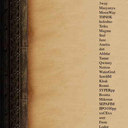
3way
Masyanya
MoonWay
T0P40K
holodno
Tetka
Magma
Stul
Jaze
Anetta
dirt
Abbfar
Tamar
Qwinny
Neiton
WaterGod
SerofiM
Khak
Ronnt
SYPERpp
Bosnta
Mikoran
SEPAFIM
IIPO100pp
xxCExx
aser
Frem
Lodor