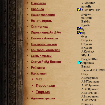
Vivisector
О проекте
gonuHr
Правила
ABTOPNTET
geqpka
Пожертвования
6eH3uH
Начать играть
Bg0Ba
BgoBa
Статистика
0gr
Игроки онлайн (390)
0rp
0ver
Кланы и Альянсы
DKycku
Контроль замков
CKycku
BKycku
Контроль обителей
AKyckuA
SKycku
Семь печатей
PecypcblBce
Статус Рейд-Боссов
Cupomka
Banzai
Рейтинги
JIapucaUBAHO
Наказания
Ozzy
ABmopumeT
Чат
ABT0pumem
Персонажи
ABTOpumem
ABm0pumem
Тюрьма
ABT0PUTET
ABmopumem
Администрация
ABT0PNTET
NGrpeug