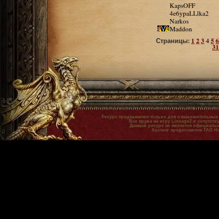
KapsOFF
4e6ypaLLlka2
Narkos
Maddon
Страницы:
1
2
3
4
5
6
31
Ресурс предназначен только для ознакомительных
Все права на игру Lineage2 и сопутст
Данный ресурс не является официальн
Хостинг предоставлен TAG H