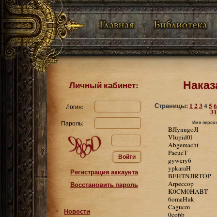
Наказ
Личный кабинет:
Страницы:
1
2
3
4
5
6
Логин:
31
Пароль:
Имя персо
BJIynugoJI
Vlupid0l
Abgemacht
PacucT
Войти
gywery6
ypkaraH
Регистрация аккаунта
BEHTNJIRTOP
Arpeccop
Восстановить пароль
K0CM0HABT
6omaHuk
Cagucm
Новости
0co6b