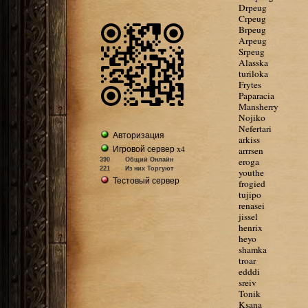
Drpeug
Crpeug
Brpeug
Arpeug
Srpeug
Alasska
turiloka
Frytes
Paparacia
Mansherry
Nojiko
Nefertari
Авторизация
arkiss
Игровой сервер x4
arrrsen
eroga
390
Общий Онлайн
221
Из них Торгуют
youthe
Тестовый сервер
frogied
tujipo
renasei
jissel
henrix
heyo
shamka
troar
edddi
sreiv
Tonik
Ksana